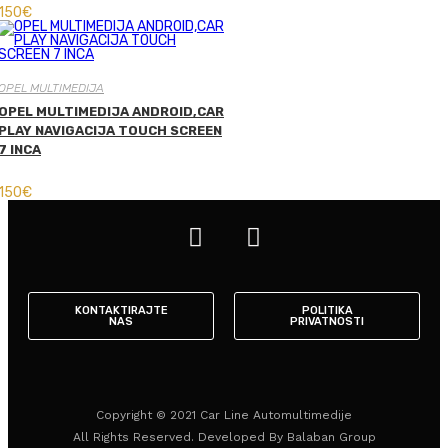
150
€
OPEL MULTIMEDIJA
OPEL MULTIMEDIJA ANDROID,CAR
PLAY NAVIGACIJA TOUCH SCREEN
7 INCA
150
€
KONTAKTIRAJTE
POLITIKA
NAS
PRIVATNOSTI
Copyright © 2021 Car Line Automultimedije
All Rights Reserved. Developed By Balaban Group