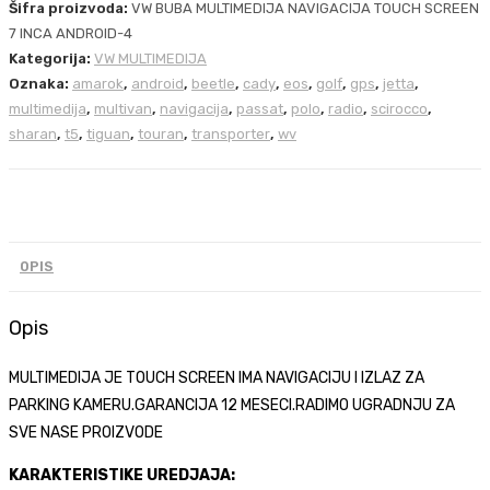
Šifra proizvoda:
VW BUBA MULTIMEDIJA NAVIGACIJA TOUCH SCREEN
7 INCA ANDROID-4
Kategorija:
VW MULTIMEDIJA
Oznaka:
amarok
,
android
,
beetle
,
cady
,
eos
,
golf
,
gps
,
jetta
,
multimedija
,
multivan
,
navigacija
,
passat
,
polo
,
radio
,
scirocco
,
sharan
,
t5
,
tiguan
,
touran
,
transporter
,
wv
OPIS
Opis
MULTIMEDIJA JE TOUCH SCREEN IMA NAVIGACIJU I IZLAZ ZA
PARKING KAMERU.GARANCIJA 12 MESECI.RADIMO UGRADNJU ZA
SVE NASE PROIZVODE
KARAKTERISTIKE UREDJAJA: