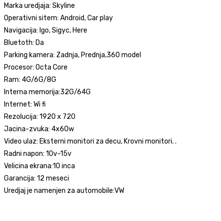
Marka uredjaja: Skyline
Operativni sitem: Android, Car play
Navigacija: Igo, Sigyc, Here
Bluetoth: Da
Parking kamera: Zadnja, Prednja,360 model
Procesor: Octa Core
Ram: 4G/6G/8G
Interna memorija:32G/64G
Internet: Wi fi
Rezolucija: 1920 x 720
Jacina-zvuka: 4x60w
Video ulaz: Eksterni monitori za decu, Krovni monitori. .
Radni napon: 10v-15v
Velicina ekrana:10 inca
Garancija: 12 meseci
Uredjaj je namenjen za automobile:VW