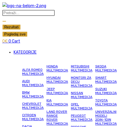
Skip
to
Search
content
...
Rezultati
Pogledaj sve
0
€
0
Cart
KATEGORIJE
HONDA
MITSUBISHI
SKODA
ALFA ROMEO
MULTIMEDIJA
MULTIMEDIJA
MULTIMEDIJA
MULTIMEDIJA
HYUNDAI
MONITORI ZA
SMART
AUDI
MULTIMEDIJA
DECU
MULTIMEDIJA
MULTIMEDIJA
MULTIMEDIJA
JEEP
SUZUKI
BMW
MULTIMEDIJA
NISSAN
MULTIMEDIJA
MULTIMEDIJA
MULTIMEDIJA
KIA
TOYOTA
CHEVROLET
MULTIMEDIJA
OPEL
MULTIMEDIJA
MULTIMEDIJA
MULTIMEDIJA
LAND ROVER
UNIVERZALNI
CITROEN
RANGE
PEUGEOT
MODELI
MULTIMEDIJA
ROVER
MULTIMEDIJA
2DIN-1DIN
MULTIMEDIJA
MULTIMEDIJA
DACIA