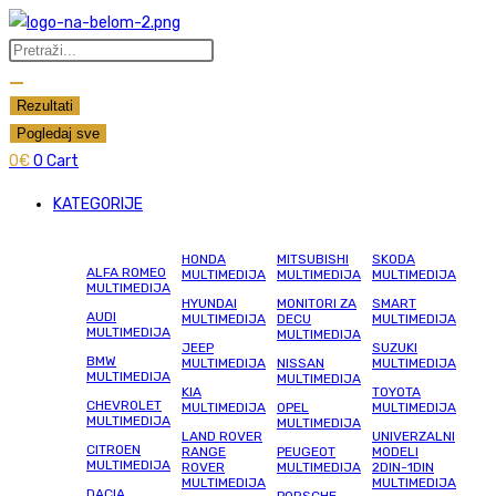
Skip
to
Search
content
...
Rezultati
Pogledaj sve
0
€
0
Cart
KATEGORIJE
HONDA
MITSUBISHI
SKODA
ALFA ROMEO
MULTIMEDIJA
MULTIMEDIJA
MULTIMEDIJA
MULTIMEDIJA
HYUNDAI
MONITORI ZA
SMART
AUDI
MULTIMEDIJA
DECU
MULTIMEDIJA
MULTIMEDIJA
MULTIMEDIJA
JEEP
SUZUKI
BMW
MULTIMEDIJA
NISSAN
MULTIMEDIJA
MULTIMEDIJA
MULTIMEDIJA
KIA
TOYOTA
CHEVROLET
MULTIMEDIJA
OPEL
MULTIMEDIJA
MULTIMEDIJA
MULTIMEDIJA
LAND ROVER
UNIVERZALNI
CITROEN
RANGE
PEUGEOT
MODELI
MULTIMEDIJA
ROVER
MULTIMEDIJA
2DIN-1DIN
MULTIMEDIJA
MULTIMEDIJA
DACIA