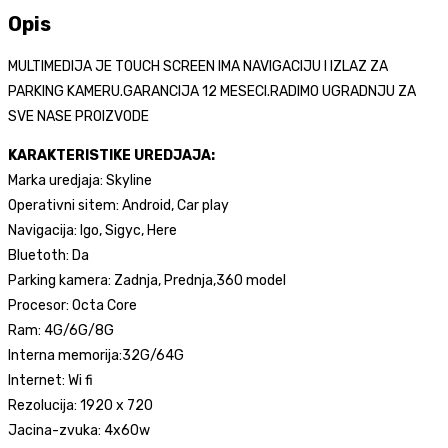
TOUCH
Opis
SCREEN
10
MULTIMEDIJA JE TOUCH SCREEN IMA NAVIGACIJU I IZLAZ ZA
INCA
PARKING KAMERU.GARANCIJA 12 MESECI.RADIMO UGRADNJU ZA
količina
SVE NASE PROIZVODE
KARAKTERISTIKE UREDJAJA:
Marka uredjaja: Skyline
Operativni sitem: Android, Car play
Navigacija: Igo, Sigyc, Here
Bluetoth: Da
Parking kamera: Zadnja, Prednja,360 model
Procesor: Octa Core
Ram: 4G/6G/8G
Interna memorija:32G/64G
Internet: Wi fi
Rezolucija: 1920 x 720
Jacina-zvuka: 4x60w