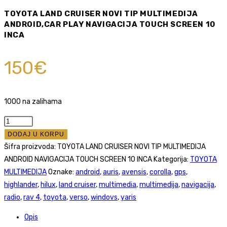
TOYOTA LAND CRUISER NOVI TIP MULTIMEDIJA
ANDROID,CAR PLAY NAVIGACIJA TOUCH SCREEN 10
INCA
150
€
1000 na zalihama
TOYOTA
LAND
DODAJ U KORPU
CRUISER
Šifra proizvoda:
TOYOTA LAND CRUISER NOVI TIP MULTIMEDIJA
NOVI
ANDROID NAVIGACIJA TOUCH SCREEN 10 INCA
Kategorija:
TOYOTA
TIP
MULTIMEDIJA
Oznake:
android
,
auris
,
avensis
,
corolla
,
gps
,
MULTIMEDIJA
highlander
,
hilux
,
land cruiser
,
multimedia
,
multimedija
,
navigacija
,
ANDROID,CAR
radio
,
rav 4
,
toyota
,
verso
,
windovs
,
yaris
PLAY
Opis
NAVIGACIJA