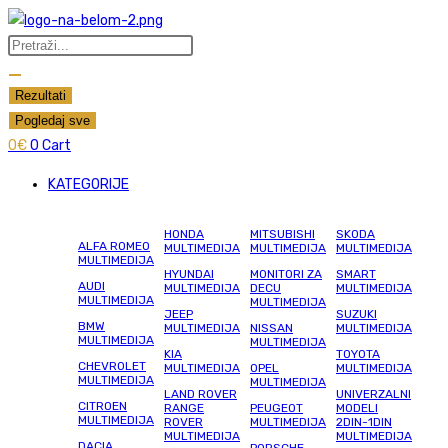
Skip
to
Search
content
...
Rezultati
Pogledaj sve
0
€
0
Cart
KATEGORIJE
HONDA
MITSUBISHI
SKODA
ALFA ROMEO
MULTIMEDIJA
MULTIMEDIJA
MULTIMEDIJA
MULTIMEDIJA
HYUNDAI
MONITORI ZA
SMART
AUDI
MULTIMEDIJA
DECU
MULTIMEDIJA
MULTIMEDIJA
MULTIMEDIJA
JEEP
SUZUKI
BMW
MULTIMEDIJA
NISSAN
MULTIMEDIJA
MULTIMEDIJA
MULTIMEDIJA
KIA
TOYOTA
CHEVROLET
MULTIMEDIJA
OPEL
MULTIMEDIJA
MULTIMEDIJA
MULTIMEDIJA
LAND ROVER
UNIVERZALNI
CITROEN
RANGE
PEUGEOT
MODELI
MULTIMEDIJA
ROVER
MULTIMEDIJA
2DIN-1DIN
MULTIMEDIJA
MULTIMEDIJA
DACIA