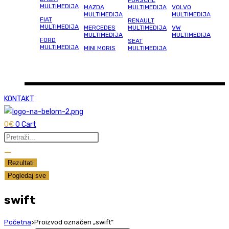
PORSCHE
MULTIMEDIJA
MAZDA
MULTIMEDIJA
VOLVO
MULTIMEDIJA
MULTIMEDIJA
FIAT
RENAULT
MULTIMEDIJA
MERCEDES
MULTIMEDIJA
VW
MULTIMEDIJA
MULTIMEDIJA
FORD
SEAT
MULTIMEDIJA
MINI MORIS
MULTIMEDIJA
KONTAKT
0
€
0
Cart
Search
...
Rezultati
Pogledaj sve
swift
Početna
>
Proizvod označen „swift“