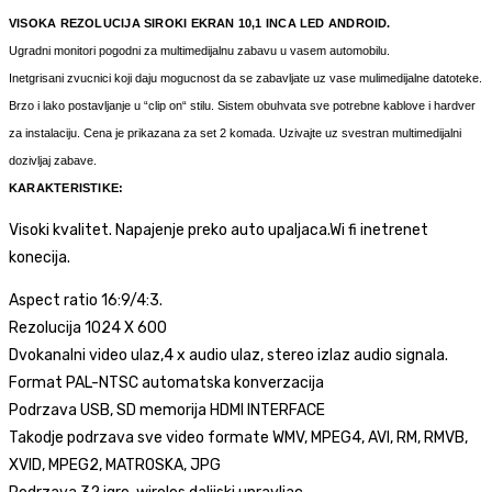
ZA
VISOKA REZOLUCIJA SIROKI EKRAN 10,1 INCA LED ANDROID.
DECU
Ugradni monitori pogodni za multimedijalnu zabavu u vasem automobilu.
ANDROID
Inetgrisani zvucnici koji daju mogucnost da se zabavljate uz vase mulimedijalne datoteke.
količina
Brzo i lako postavljanje u “clip on“ stilu. Sistem obuhvata sve potrebne kablove i hardver
za instalaciju. Cena je prikazana za set 2 komada. Uzivajte uz svestran multimedijalni
dozivljaj zabave.
KARAKTERISTIKE:
Visoki kvalitet. Napajenje preko auto upaljaca.Wi fi inetrenet
konecija.
Aspect ratio 16:9/4:3.
Rezolucija 1024 X 600
Dvokanalni video ulaz,4 x audio ulaz, stereo izlaz audio signala.
Format PAL-NTSC automatska konverzacija
Podrzava USB, SD memorija HDMI INTERFACE
Takodje podrzava sve video formate WMV, MPEG4, AVI, RM, RMVB,
XVID, MPEG2, MATROSKA, JPG