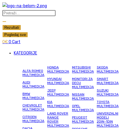
Skip
to
Search
content
...
Rezultati
Pogledaj sve
0
€
0
Cart
KATEGORIJE
HONDA
MITSUBISHI
SKODA
ALFA ROMEO
MULTIMEDIJA
MULTIMEDIJA
MULTIMEDIJA
MULTIMEDIJA
HYUNDAI
MONITORI ZA
SMART
AUDI
MULTIMEDIJA
DECU
MULTIMEDIJA
MULTIMEDIJA
MULTIMEDIJA
JEEP
SUZUKI
BMW
MULTIMEDIJA
NISSAN
MULTIMEDIJA
MULTIMEDIJA
MULTIMEDIJA
KIA
TOYOTA
CHEVROLET
MULTIMEDIJA
OPEL
MULTIMEDIJA
MULTIMEDIJA
MULTIMEDIJA
LAND ROVER
UNIVERZALNI
CITROEN
RANGE
PEUGEOT
MODELI
MULTIMEDIJA
ROVER
MULTIMEDIJA
2DIN-1DIN
MULTIMEDIJA
MULTIMEDIJA
DACIA