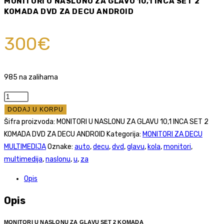
MONITORI U NASLONU ZA GLAVU 10,1 INCA SET 2
KOMADA DVD ZA DECU ANDROID
300
€
985 na zalihama
MONITORI
U
DODAJ U KORPU
NASLONU
Šifra proizvoda:
MONITORI U NASLONU ZA GLAVU 10,1 INCA SET 2
ZA
KOMADA DVD ZA DECU ANDROID
Kategorija:
MONITORI ZA DECU
GLAVU
MULTIMEDIJA
Oznake:
auto
,
decu
,
dvd
,
glavu
,
kola
,
monitori
,
10,1
multimedija
,
naslonu
,
u
,
za
INCA
Opis
SET
2
Opis
KOMADA
DVD
MONITORI U NASLONU ZA GLAVU SET 2 KOMADA