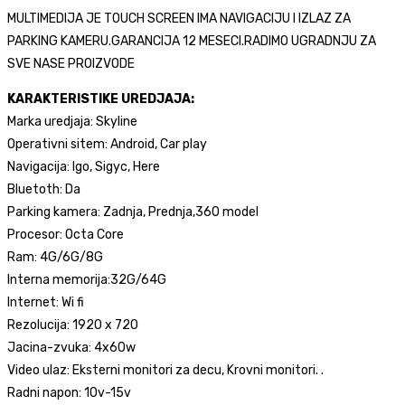
MULTIMEDIJA JE TOUCH SCREEN IMA NAVIGACIJU I IZLAZ ZA
PARKING KAMERU.GARANCIJA 12 MESECI.RADIMO UGRADNJU ZA
SVE NASE PROIZVODE
KARAKTERISTIKE UREDJAJA:
Marka uredjaja: Skyline
Operativni sitem: Android, Car play
Navigacija: Igo, Sigyc, Here
Bluetoth: Da
Parking kamera: Zadnja, Prednja,360 model
Procesor: Octa Core
Ram: 4G/6G/8G
Interna memorija:32G/64G
Internet: Wi fi
Rezolucija: 1920 x 720
Jacina-zvuka: 4x60w
Video ulaz: Eksterni monitori za decu, Krovni monitori. .
Radni napon: 10v-15v