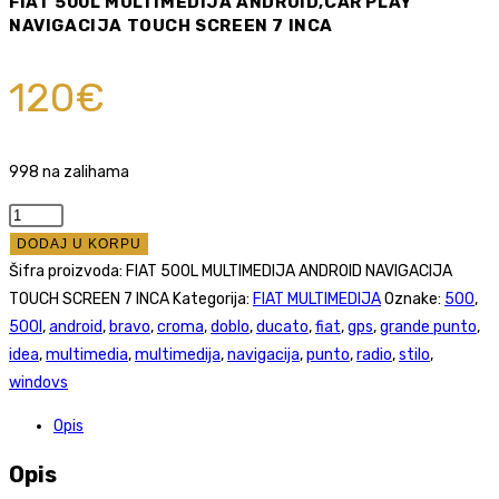
FIAT 500L MULTIMEDIJA ANDROID,CAR PLAY
NAVIGACIJA TOUCH SCREEN 7 INCA
120
€
998 na zalihama
FIAT
500L
DODAJ U KORPU
MULTIMEDIJA
Šifra proizvoda:
FIAT 500L MULTIMEDIJA ANDROID NAVIGACIJA
ANDROID,CAR
TOUCH SCREEN 7 INCA
Kategorija:
FIAT MULTIMEDIJA
Oznake:
500
,
PLAY
500l
,
android
,
bravo
,
croma
,
doblo
,
ducato
,
fiat
,
gps
,
grande punto
,
NAVIGACIJA
idea
,
multimedia
,
multimedija
,
navigacija
,
punto
,
radio
,
stilo
,
TOUCH
windovs
SCREEN
Opis
7
INCA
Opis
količina