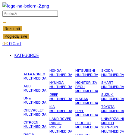
Skip
to
Search
content
...
Rezultati
Pogledaj sve
0
€
0
Cart
KATEGORIJE
HONDA
MITSUBISHI
SKODA
ALFA ROMEO
MULTIMEDIJA
MULTIMEDIJA
MULTIMEDIJA
MULTIMEDIJA
HYUNDAI
MONITORI ZA
SMART
AUDI
MULTIMEDIJA
DECU
MULTIMEDIJA
MULTIMEDIJA
MULTIMEDIJA
JEEP
SUZUKI
BMW
MULTIMEDIJA
NISSAN
MULTIMEDIJA
MULTIMEDIJA
MULTIMEDIJA
KIA
TOYOTA
CHEVROLET
MULTIMEDIJA
OPEL
MULTIMEDIJA
MULTIMEDIJA
MULTIMEDIJA
LAND ROVER
UNIVERZALNI
CITROEN
RANGE
PEUGEOT
MODELI
MULTIMEDIJA
ROVER
MULTIMEDIJA
2DIN-1DIN
MULTIMEDIJA
MULTIMEDIJA
DACIA