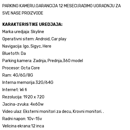
12
PARKING KAMERU.GARANCIJA 12 MESECI.RADIMO UGRADNJU ZA
INCA
SVE NASE PROIZVODE
količina
KARAKTERISTIKE UREDJAJA:
Marka uredjaja: Skyline
Operativni sitem: Android, Car play
Navigacija: Igo, Sigyc, Here
Bluetoth: Da
Parking kamera: Zadnja, Prednja,360 model
Procesor: Octa Core
Ram: 4G/6G/8G
Interna memorija:32G/64G
Internet: Wi fi
Rezolucija: 1920 x 720
Jacina-zvuka: 4x60w
Video ulaz: Eksterni monitori za decu, Krovni monitori. .
Radni napon: 10v-15v
Velicina ekrana:12 inca