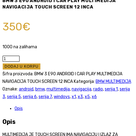
BMW 3 E90 ANDROID I CAR PLAY MULTIMEDIJA
NAVIGACIJA TOUCH SCREEN 12 INCA
350
€
1000 na zalihama
BMW
3
DODAJ U KORPU
E90
Šifra proizvoda:
BMW 3 E90 ANDROID I CAR PLAY MULTIMEDIJA
ANDROID
NAVIGACIJA TOUCH SCREEN 12 INCA
Kategorija:
BMW MULTIMEDIJA
I
Oznake:
android
,
bmw
,
multimedija
,
navigacija
,
radio
,
serija 1
,
serija
CAR
3
,
serija 5
,
serija 6
,
serija 7
,
windovs
,
x1
,
x3
,
x5
,
x6
PLAY
Opis
MULTIMEDIJA
NAVIGACIJA
Opis
TOUCH
SCREEN
MULTIMEDIJA JE TOUCH SCREEN IMA NAVIGACIJU I IZLAZ ZA