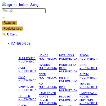
Skip
to
Search
content
...
Rezultati
Pogledaj sve
0
€
0
Cart
KATEGORIJE
HONDA
MITSUBISHI
SKODA
ALFA ROMEO
MULTIMEDIJA
MULTIMEDIJA
MULTIMEDIJA
MULTIMEDIJA
HYUNDAI
MONITORI ZA
SMART
AUDI
MULTIMEDIJA
DECU
MULTIMEDIJA
MULTIMEDIJA
MULTIMEDIJA
JEEP
SUZUKI
BMW
MULTIMEDIJA
NISSAN
MULTIMEDIJA
MULTIMEDIJA
MULTIMEDIJA
KIA
TOYOTA
CHEVROLET
MULTIMEDIJA
OPEL
MULTIMEDIJA
MULTIMEDIJA
MULTIMEDIJA
LAND ROVER
UNIVERZALNI
CITROEN
RANGE
PEUGEOT
MODELI
MULTIMEDIJA
ROVER
MULTIMEDIJA
2DIN-1DIN
MULTIMEDIJA
MULTIMEDIJA
DACIA