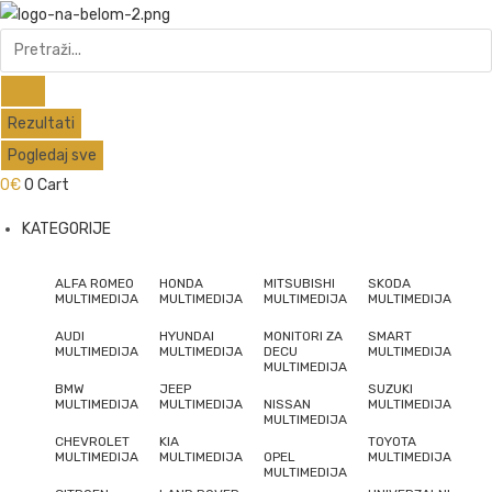
Skip
to
Search
content
...
Rezultati
Pogledaj sve
0
€
0
Cart
KATEGORIJE
ALFA ROMEO
HONDA
MITSUBISHI
SKODA
MULTIMEDIJA
MULTIMEDIJA
MULTIMEDIJA
MULTIMEDIJA
AUDI
HYUNDAI
MONITORI ZA
SMART
MULTIMEDIJA
MULTIMEDIJA
DECU
MULTIMEDIJA
MULTIMEDIJA
BMW
JEEP
SUZUKI
MULTIMEDIJA
MULTIMEDIJA
NISSAN
MULTIMEDIJA
MULTIMEDIJA
CHEVROLET
KIA
TOYOTA
MULTIMEDIJA
MULTIMEDIJA
OPEL
MULTIMEDIJA
MULTIMEDIJA