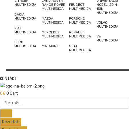
CITROEN
LAND ROVER
UNIVERZALNI
MULTIMEDIJA
RANGE ROVER
PEUGEOT
MODELI 2DIN-
MULTIMEDIJA
MULTIMEDIJA
1DIN
MULTIMEDIJA
DACIA
MULTIMEDIJA
MAZDA
PORSCHE
MULTIMEDIJA
MULTIMEDIJA
VOLVO
MULTIMEDIJA
FIAT
MULTIMEDIJA
MERCEDES
RENAULT
MULTIMEDIJA
MULTIMEDIJA
VW
MULTIMEDIJA
FORD
MULTIMEDIJA
MINI MORIS
SEAT
MULTIMEDIJA
KONTAKT
0
€
0
Cart
Search
...
Rezultati