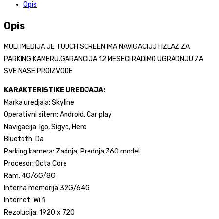
Opis
SCREEN
10
Opis
INCA
količina
MULTIMEDIJA JE TOUCH SCREEN IMA NAVIGACIJU I IZLAZ ZA
PARKING KAMERU.GARANCIJA 12 MESECI.RADIMO UGRADNJU ZA
SVE NASE PROIZVODE
KARAKTERISTIKE UREDJAJA:
Marka uredjaja: Skyline
Operativni sitem: Android, Car play
Navigacija: Igo, Sigyc, Here
Bluetoth: Da
Parking kamera: Zadnja, Prednja,360 model
Procesor: Octa Core
Ram: 4G/6G/8G
Interna memorija:32G/64G
Internet: Wi fi
Rezolucija: 1920 x 720