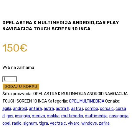
OPEL ASTRA K MULTIMEDIJA ANDROID,CAR PLAY
NAVIGACIJA TOUCH SCREEN 10 INCA
150
€
996 na zalihama
OPEL
ASTRA
DODAJ U KORPU
K
Šifra proizvoda:
OPEL ASTRA K MULTIMEDIJA ANDROID NAVIGACIJA
MULTIMEDIJA
TOUCH SCREEN 10 INCA
Kategorija:
OPEL MULTIMEDIJA
Oznake:
ANDROID,CAR
agila
,
android
,
antara
,
astra
,
astra h
,
astra j
,
combo
,
corsa c
,
corsa
PLAY
d
,
gps
,
insignija
,
meriva
,
mokka
,
multimedia
,
multimedija
,
navigacija
,
NAVIGACIJA
opel
,
radio
,
signum
,
tigra
,
vectra c
,
vivaro
,
windovs
,
zafira
TOUCH