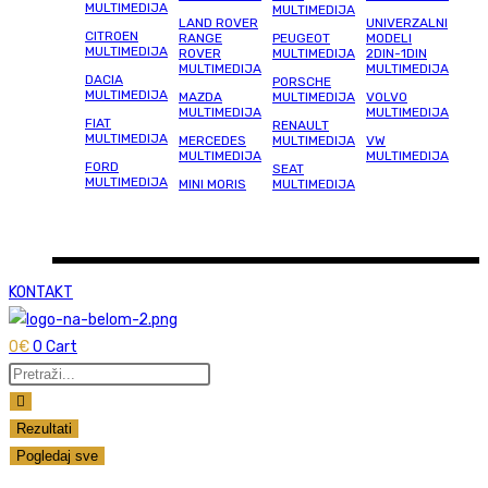
MULTIMEDIJA
MULTIMEDIJA
LAND ROVER
UNIVERZALNI
CITROEN
RANGE
PEUGEOT
MODELI
MULTIMEDIJA
ROVER
MULTIMEDIJA
2DIN-1DIN
MULTIMEDIJA
MULTIMEDIJA
DACIA
PORSCHE
MULTIMEDIJA
MAZDA
MULTIMEDIJA
VOLVO
MULTIMEDIJA
MULTIMEDIJA
FIAT
RENAULT
MULTIMEDIJA
MERCEDES
MULTIMEDIJA
VW
MULTIMEDIJA
MULTIMEDIJA
FORD
SEAT
MULTIMEDIJA
MINI MORIS
MULTIMEDIJA
KONTAKT
0
€
0
Cart
Search
...
Rezultati
Pogledaj sve