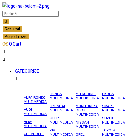
Skip
to
Search
content
...
Rezultati
Pogledaj sve
0
€
0
Cart
KATEGORIJE
HONDA
MITSUBISHI
SKODA
ALFA ROMEO
MULTIMEDIJA
MULTIMEDIJA
MULTIMEDIJA
MULTIMEDIJA
HYUNDAI
MONITORI ZA
SMART
AUDI
MULTIMEDIJA
DECU
MULTIMEDIJA
MULTIMEDIJA
MULTIMEDIJA
JEEP
SUZUKI
BMW
MULTIMEDIJA
NISSAN
MULTIMEDIJA
MULTIMEDIJA
MULTIMEDIJA
KIA
TOYOTA
CHEVROLET
MULTIMEDIJA
OPEL
MULTIMEDIJA